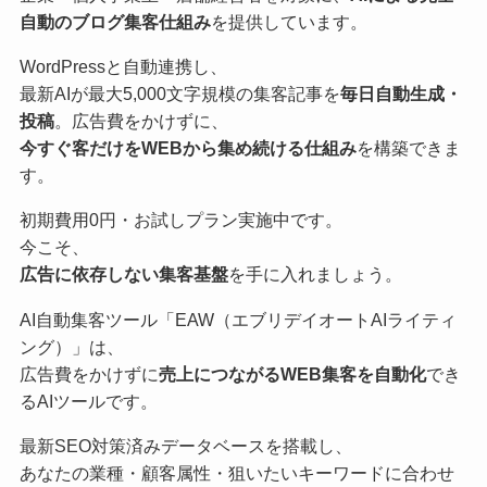
自動のブログ集客仕組み
を提供しています。
WordPressと自動連携し、
最新AIが最大5,000文字規模の集客記事を
毎日自動生成・
投稿
。広告費をかけずに、
今すぐ客だけをWEBから集め続ける仕組み
を構築できま
す。
初期費用0円・お試しプラン実施中です。
今こそ、
広告に依存しない集客基盤
を手に入れましょう。
AI自動集客ツール「EAW（エブリデイオートAIライティ
ング）」は、
広告費をかけずに
売上につながるWEB集客を自動化
でき
るAIツールです。
最新SEO対策済みデータベースを搭載し、
あなたの業種・顧客属性・狙いたいキーワードに合わせ