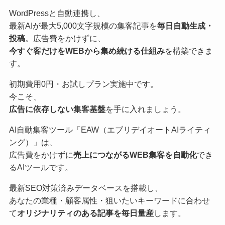
WordPressと自動連携し、
最新AIが最大5,000文字規模の集客記事を
毎日自動生成・
投稿
。広告費をかけずに、
今すぐ客だけをWEBから集め続ける仕組み
を構築できま
す。
初期費用0円・お試しプラン実施中です。
今こそ、
広告に依存しない集客基盤
を手に入れましょう。
AI自動集客ツール「EAW（エブリデイオートAIライティ
ング）」は、
広告費をかけずに
売上につながるWEB集客を自動化
でき
るAIツールです。
最新SEO対策済みデータベースを搭載し、
あなたの業種・顧客属性・狙いたいキーワードに合わせ
て
オリジナリティのある記事を毎日量産
します。