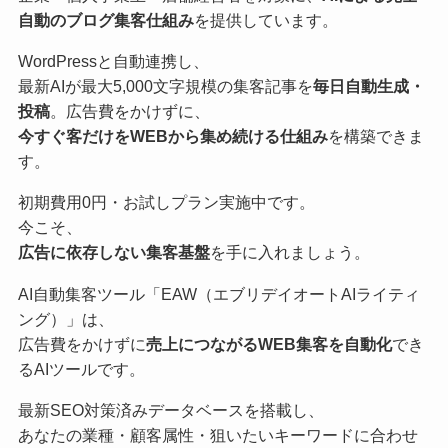
自動のブログ集客仕組み
を提供しています。
WordPressと自動連携し、
最新AIが最大5,000文字規模の集客記事を
毎日自動生成・
投稿
。広告費をかけずに、
今すぐ客だけをWEBから集め続ける仕組み
を構築できま
す。
初期費用0円・お試しプラン実施中です。
今こそ、
広告に依存しない集客基盤
を手に入れましょう。
AI自動集客ツール「EAW（エブリデイオートAIライティ
ング）」は、
広告費をかけずに
売上につながるWEB集客を自動化
でき
るAIツールです。
最新SEO対策済みデータベースを搭載し、
あなたの業種・顧客属性・狙いたいキーワードに合わせ