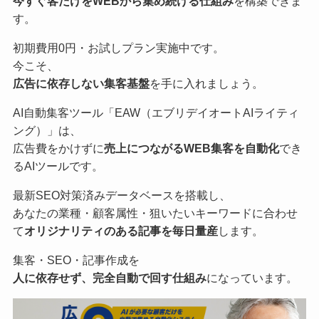
今すぐ客だけをWEBから集め続ける仕組み
を構築できま
す。
初期費用0円・お試しプラン実施中です。
今こそ、
広告に依存しない集客基盤
を手に入れましょう。
AI自動集客ツール「EAW（エブリデイオートAIライティ
ング）」は、
広告費をかけずに
売上につながるWEB集客を自動化
でき
るAIツールです。
最新SEO対策済みデータベースを搭載し、
あなたの業種・顧客属性・狙いたいキーワードに合わせ
て
オリジナリティのある記事を毎日量産
します。
集客・SEO・記事作成を
人に依存せず、完全自動で回す仕組み
になっています。