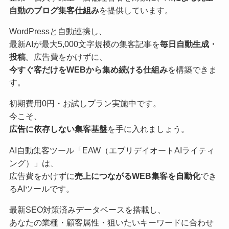
自動のブログ集客仕組み
を提供しています。
WordPressと自動連携し、
最新AIが最大5,000文字規模の集客記事を
毎日自動生成・
投稿
。広告費をかけずに、
今すぐ客だけをWEBから集め続ける仕組み
を構築できま
す。
初期費用0円・お試しプラン実施中です。
今こそ、
広告に依存しない集客基盤
を手に入れましょう。
AI自動集客ツール「EAW（エブリデイオートAIライティ
ング）」は、
広告費をかけずに
売上につながるWEB集客を自動化
でき
るAIツールです。
最新SEO対策済みデータベースを搭載し、
あなたの業種・顧客属性・狙いたいキーワードに合わせ