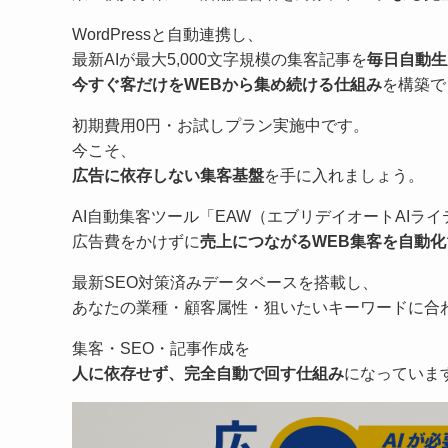
WordPressと自動連携し、
最新AIが最大5,000文字規模の集客記事を
毎日自動生
今すぐ客だけをWEBから集め続ける仕組み
を構築で
初期費用0円・お試しプラン実施中です。
今こそ、
広告に依存しない集客基盤
を手に入れましょう。
AI自動集客ツール「EAW（エブリデイオートAIラ
広告費をかけずに
売上につながるWEB集客を自動化
最新SEO対策済みデータベースを搭載し、
あなたの業種・顧客属性・狙いたいキーワードに合
集客・SEO・記事作成を
人に依存せず、完全自動で回す仕組み
になっていま